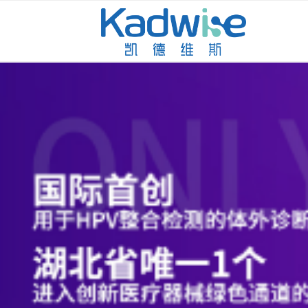
HPV INTERGRATION 
HPV分型